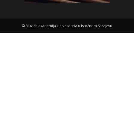
©
Muziča akademija Univerziteta u Istočnom Sarajevu