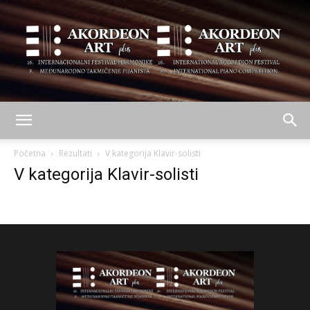
AKORDEON
Početna
Rezultati
V kategorija Klavir-solisti
V kategorija Klavir-solisti
ART
plus