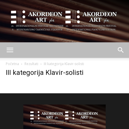
AKORDEON
Početna
Rezultati
III kategorija Klavir-solisti
III kategorija Klavir-solisti
ART
plus