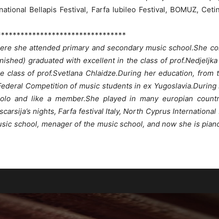
tional Bellapis Festival, Farfa Iubileo Festival, BOMUZ, Cetin
*********************************
here she attended primary and secondary music school.She con
ished) graduated with excellent in the class of prof.Nedjeljka 
e class of prof.Svetlana Chlaidze.During her education, from
Federal Competition of music students in ex Yugoslavia.During
olo and like a member.She played in many europian countr
ascarsija’s nights, Farfa festival Italy, North Cyprus Internatio
usic school, menager of the music school, and now she is pian