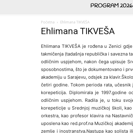
PROGRAM 2026
Početna
Ehlimana TIKVEŠA
Ehlimana TIKVEŠA
Ehlimana TIKVEŠA je rođena u Zenici gdje 
takmičenja (tadašnja republička i savezna ta
odličnim uspjehom, nakon čega upisuje Sred
sposobnostima, što je dokumentovano i prv
akademiju u Sarajevu, odsjek za klavir.Školo
četiri godine. Tokom perioda rata, učesnik 
korepeticija. Diplomirala je 1997.godine 
odličnim uspjehom. Radila je, u toku svoj
korepeticije u Srednjoj muzičkoj školi, kao
orkestra, kao profesor klavira na Nastavn
uposlena kao
red.prof.na
Muzičkoj akademiji
zemlje i inostranstva.Nastupa kao solista i