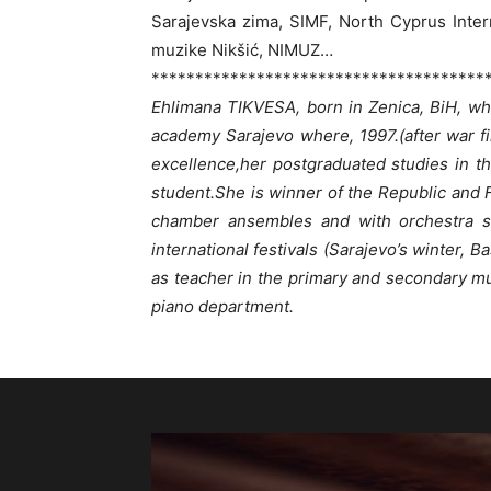
Sarajevska zima, SIMF, North Cyprus Interna
muzike Nikšić, NIMUZ…
**************************************
Ehlimana TIKVESA, born in Zenica, BiH, w
academy Sarajevo where, 1997.(after war fin
excellence,her postgraduated studies in th
student.She is winner of the Republic and 
chamber ansembles and with orchestra s
international festivals (Sarajevo’s winter, B
as teacher in the primary and secondary m
piano department.