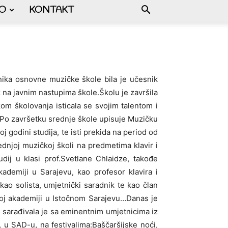
FO
KONTAKT
nika osnovne muzičke škole bila je učesnik
k na javnim nastupima škole.Školu je završila
om školovanja isticala se svojim talentom i
Po završetku srednje škole upisuje Muzičku
 godini studija, te isti prekida na period od
ednjoj muzičkoj školi na predmetima klavir i
dij u klasi prof.Svetlane Chlaidze, takođe
ademiji u Sarajevu, kao profesor klavira i
kao solista, umjetnički saradnik te kao član
koj akademiji u Istočnom Sarajevu…Danas je
 sarađivala je sa eminentnim umjetnicima iz
, u SAD-u, na festivalima:Baščaršijske noći,