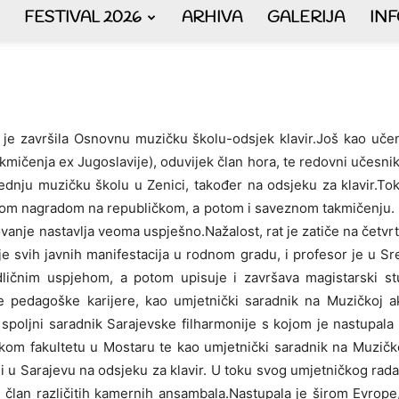
FESTIVAL 2026
ARHIVA
GALERIJA
IN
AKORDEON
je završila Osnovnu muzičku školu-odsjek klavir.Još kao uče
kmičenja ex Jugoslavije), oduvijek član hora, te redovni učesni
ART
nju muzičku školu u Zenici, također na odsjeku za klavir.Tok
om nagradom na republičkom, a potom i saveznom takmičenju. 
vanje nastavlja veoma uspješno.Nažalost, rat je zatiče na četvrtoj
je svih javnih manifestacija u rodnom gradu, i profesor je u Sr
odličnim uspjehom, a potom upisuje i završava magistarski stu
plus
e pedagoške karijere, kao umjetnički saradnik na Muzičkoj ak
 spoljni saradnik Sarajevske filharmonije s kojom je nastupala 
ičkom fakultetu u Mostaru te kao umjetnički saradnik na Muzič
 u Sarajevu na odsjeku za klavir. U toku svog umjetničkog rada
li član različitih kamernih ansambala.Nastupala je širom Evrope