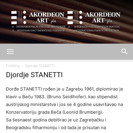
AKORDEON
Početna
Djordje STANETTI
Djordje STANETTI
ART
Đorđe STANETTI rođen je u Zagrebu 1961, diplomirao je
klavir u Beču 1983. (Bruno Seidlhofer). kao stipendist
austrijskog ministarstva i jos se 4 godine usavršavao na
plus
Konzervatoriju grada Beča (Leonid Brumberg).
Sa šesnaest godina debitirao je uz Zagrebačku i
Beogradsku filharmoniju i od tada je prisutan na