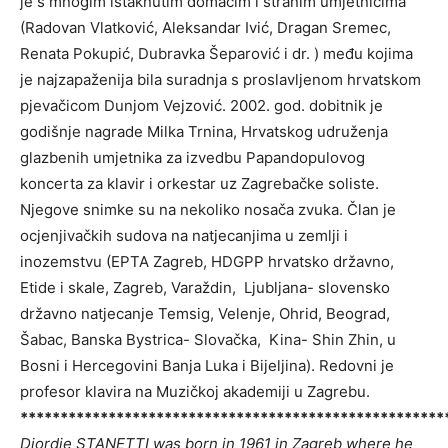
je s mnogim istaknutim domaćim i stranim umjetnicima
(Radovan Vlatković, Aleksandar Ivić, Dragan Sremec,
Renata Pokupić, Dubravka Šeparović i dr. ) među kojima
je najzapaženija bila suradnja s proslavljenom hrvatskom
pjevačicom Dunjom Vejzović. 2002. god. dobitnik je
godišnje nagrade Milka Trnina, Hrvatskog udruženja
glazbenih umjetnika za izvedbu Papandopulovog
koncerta za klavir i orkestar uz Zagrebačke soliste.
Njegove snimke su na nekoliko nosača zvuka. Član je
ocjenjivačkih sudova na natjecanjima u zemlji i
inozemstvu (EPTA Zagreb, HDGPP hrvatsko državno,
Etide i skale, Zagreb, Varaždin, Ljubljana- slovensko
državno natjecanje Temsig, Velenje, Ohrid, Beograd,
Šabac, Banska Bystrica- Slovačka, Kina- Shin Zhin, u
Bosni i Hercegovini Banja Luka i Bijeljina). Redovni je
profesor klavira na Muzičkoj akademiji u Zagrebu.
*****************************************************
Djordje STANETTI was born in 1961 in Zagreb where he