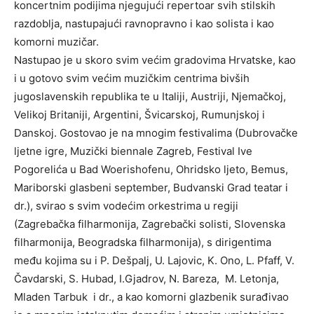
koncertnim podijima njegujući repertoar svih stilskih
razdoblja, nastupajući ravnopravno i kao solista i kao
komorni muzičar.
Nastupao je u skoro svim većim gradovima Hrvatske, kao
i u gotovo svim većim muzičkim centrima bivših
jugoslavenskih republika te u Italiji, Austriji, Njemačkoj,
Velikoj Britaniji, Argentini, Švicarskoj, Rumunjskoj i
Danskoj. Gostovao je na mnogim festivalima (Dubrovačke
ljetne igre, Muzički biennale Zagreb, Festival Ive
Pogorelića u Bad Woerishofenu, Ohridsko ljeto, Bemus,
Mariborski glasbeni september, Budvanski Grad teatar i
dr.), svirao s svim vodećim orkestrima u regiji
(Zagrebačka filharmonija, Zagrebački solisti, Slovenska
filharmonija, Beogradska filharmonija), s dirigentima
među kojima su i P. Dešpalj, U. Lajovic, K. Ono, L. Pfaff, V.
Čavdarski, S. Hubad, I.Gjadrov, N. Bareza, M. Letonja,
Mladen Tarbuk i dr., a kao komorni glazbenik surađivao