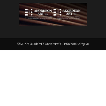
©
Muziča akademija Univerziteta u Istočnom Sarajevu