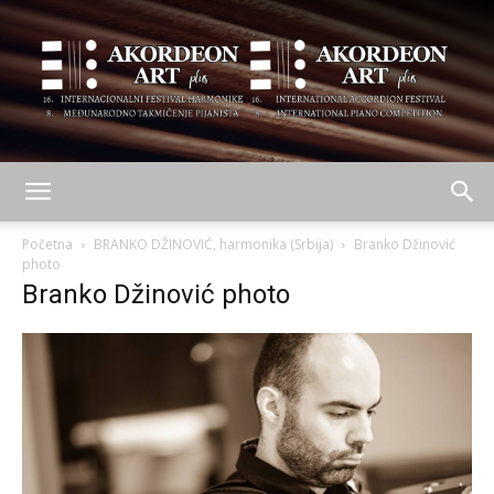
AKORDEON
Početna
BRANKO DŽINOVIĆ, harmonika (Srbija)
Branko Džinović
photo
Branko Džinović photo
ART
plus