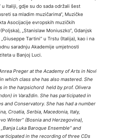
 Italiji, gdje su do sada održali šest
usreti sa mladim muzičarima“, Muzičke
ekta Asocijacije evropskih muzičkih
 (Polјska), „Stanislaw Moniuszko“, Gdanjsk
useppe Tartini“ u Trstu (Italija), kao i na
rodnu saradnju Akademije umjetnosti
teta u Banjoj Luci.
 Anrea Preger at the Academy of Arts in Novi
 in which class she has also mastered. She
 in the harpsichord held by prof. Olivera
on) in Varaždin. She has participated in
ies and Conservatory. She has had a number
, Croatia, Serbia, Macedonia, Italy,
ajevo Winter” (Bosnia and Herzegovina),
the „Banja Luka Baroque Ensemble“ and
rticipated in the recording of three CDs