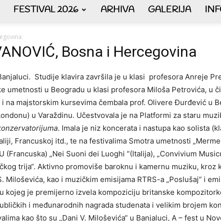
FESTIVAL 2026
ARHIVA
GALERIJA
IN
AKORDEON
cegovina
NOVIĆ, Bosna i Hercegovina
njaluci. Studije klavira završila je u klasi profesora Anreje 
 umetnosti u Beogradu u klasi profesora Miloša Petrovića, u čijo
ART
o i na majstorskim kursevima čembala prof. Olivere Đurđević u 
ndonu) u Varaždinu. Učestvovala je na Platformi za staru muziku
 konzervatorijuma
. Imala je niz koncerata i nastupa kao solista (k
aliji, Francuskoj itd., te na festivalima Smotra umetnosti „Mermer
(Francuska) „Nei Suoni dei Luoghi “(Italija), „Convivium Musicum
plus
čkog trija“. Aktivno promoviše baroknu i kamernu muziku, kroz 
 Miloševića, kao i muzičkim emisijama RTRS-a „Poslušaj“ i emis
 kojeg je premijerno izvela kompoziciju britanske kompozitorke
ubličkih i međunarodnih nagrada studenata i velikim brojem kon
alima kao što su „Dani V. Miloševića“ u Banjaluci, A – fest u N