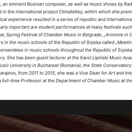
c, an eminent Bosnian composer, as well as music shows by Radi
ed in the international project ClimateKey, within which she pre
ical experience resulted in a series of republic and internatio
larly important are student performances at many festivals such 
l, Spring Festival of Chamber Music in Belgrade, „Armonie in Co
nars in the music schools of the Republic of Srpska called „Meet
nsembles in music schools throughout the Republic of Srpska, w
. She has been guest lecturer at the Karol Lipiński Music Aca
sic University in Bucharest (Romania), the State Conservatory of
Sarajevo, from 2011 to 2015, she was a Vice Dean for Art and In
s a full-time Professor at the Department of Chamber Music at th