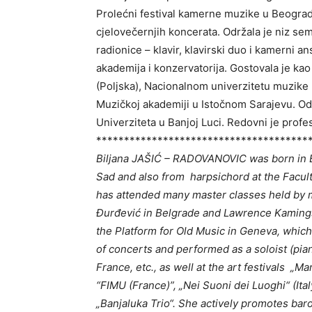
Prolećni festival kamerne muzike u Beogradu,
cjelovečernjih koncerata. Održala je niz s
radionice – klavir, klavirski duo i kamerni 
akademija i konzervatorija. Gostovala je ka
(Polјska), Nacionalnom univerzitetu muzike 
Muzičkoj akademiji u Istočnom Sarajevu. Od
Univerziteta u Banjoj Luci. Redovni je prof
**************************************
Biljana JAŠIĆ – RADOVANOVI
C
was born in 
Sad and also from harpsichord at the Facult
has attended many master classes held by m
Đurđević in Belgrade and Lawrence Kamings 
the Platform for Old Music in Geneva, whi
of concerts and performed as a soloist (pia
France, etc., as well at the art festivals „
“FIMU (France)”, „Nei Suoni dei Luoghi“ (It
„Banjaluka Trio“. She actively promotes ba