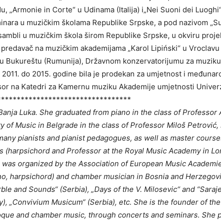
 „Armonie in Corte“ u Udinama (Italija) i„Nei Suoni dei Luoghi“ u
eminara u muzičkim školama Republike Srpske, a pod nazivom „S
ansambli u muzičkim škola širom Republike Srpske, u okviru proj
o predavač na muzičkim akademijama „Karol Lipiński“ u Vroclavu
u Bukureštu (Rumunija), Državnom konzervatorijumu za muziku „Gi
 2011. do 2015. godine bila je prodekan za umjetnost i međuna
esor na Katedri za Kamernu muziku Akademije umjetnosti Univerzi
**********************************
Banja Luka. She graduated from piano in the class of Professor
y of Music in Belgrade in the class of Professor Miloš Petrović,
any pianists and pianist pedagogues, as well as master courses
(harpsichord and Professor at the Royal Music Academy in Lond
ch was organized by the Association of European Music Academ
no, harpsichord) and chamber musician in Bosnia and Herzegovina
Marble and Sounds“ (Serbia), „Days of the V. Milosevic“ and “Sar
aly), „Convivium Musicum“ (Serbia), etc. She is the founder of 
roque and chamber music, through concerts and seminars. She pa