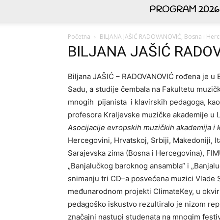
PROGRAM 2026
Početna
BILJANA JAŠIĆ RADOVANOVIĆ, Bosna i Her
BILJANA JAŠIĆ RADOVA
Bilјana JAŠIĆ – RADOVANOVIĆ rođena je u Ba
Sadu, a studije čembala na Fakultetu muzičke
mnogih pijanista i klavirskih pedagoga, ka
profesora Kralјevske muzičke akademije u Lo
Asocijacije evropskih muzičkih akademija i
Hercegovini, Hrvatskoj, Srbiji, Makedoniji, It
Sarajevska zima (Bosna i Hercegovina), FIMU 
„Banjalučkog baroknog ansambla“ i „Banjalu
snimanju tri CD–a posvećena muzici Vlade S.
međunarodnom projekti ClimateKey, u okviru
pedagoško iskustvo rezultiralo je nizom rep
značajni nastupi studenata na mnogim festiv