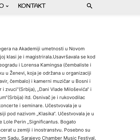
FO
KONTAKT
Pregera na Akademiji umetnosti u Novom
j klasi je i magistrirala.Usavršavala se kod
Beogradu i Lorensa Kamingsa (čembaliste i
 u Ženevi, koja je održana u organizaciji
lavir, čembalo) i kamerni muzičar u Bosni i
 i zvuci“(Srbija), „Dani Vlade Miloševića“ i
“(Srbija) itd. Osnivač je i rukovodilac
koncerte i seminare. Učestvovala je u
iji pod nazivom „Klasika“. Učestvovala je u
 Lole Perin „Significantus. Bogato
cerat u zemlјi i inostranstvu. Posebno su
ovom Sadu, Sarajevo Chamber Music Festival,