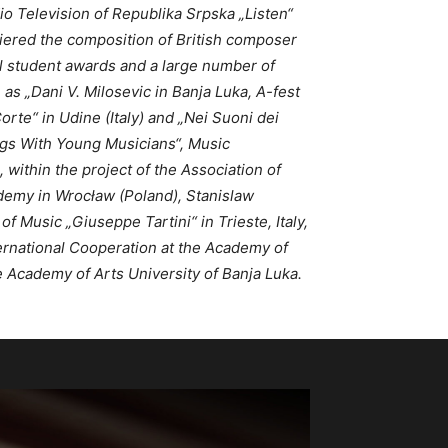
o Television of Republika Srpska „Listen“
miered the composition of British composer
nal student awards and a large number of
as „Dani V. Milosevic in Banja Luka, A-fest
rte“ in Udine (Italy) and „Nei Suoni dei
ings With Young Musicians“, Music
ithin the project of the Association of
demy in Wrocław (Poland), Stanislaw
 Music „Giuseppe Tartini“ in Trieste, Italy,
ternational Cooperation at the Academy of
e Academy of Arts University of Banja Luka.