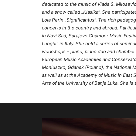
dedicated to the music of Vlada S. Milosevi
and a show called „Klasika“. She participat
Lola Perin „Significantus“. The rich pedagog
concerts in the country and abroad. Particu
in Novi Sad, Sarajevo Chamber Music Festiva
Luoghi“ in Italy. She held a series of semi
workshops – piano, piano duo and chamber e
European Music Academies and Conservatory
Moniuszko, Gdansk (Poland), the National Mu
as well as at the Academy of Music in East 
Arts of the University of Banja Luka. She i