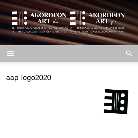
AKORDEON
aap-logo2020
ART
plus