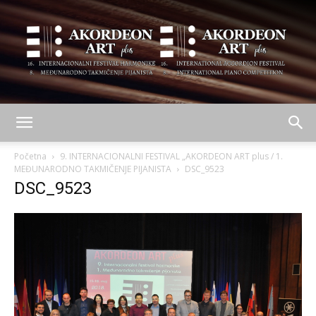
AKORDEON
Početna
9. INTERNACIONALNI FESTIVAL „AKORDEON ART plus / 1.
MEĐUNARODNO TAKMIČENJE PIJANISTA
DSC_9523
DSC_9523
ART
plus