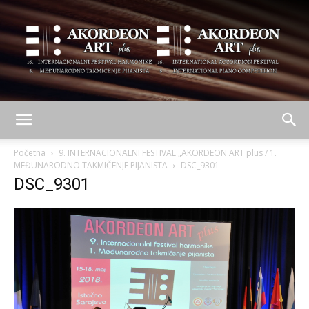
AKORDEON
Početna
9. INTERNACIONALNI FESTIVAL „AKORDEON ART plus / 1.
MEĐUNARODNO TAKMIČENJE PIJANISTA
DSC_9301
DSC_9301
ART
plus