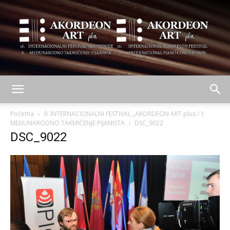
AKORDEON
Početna
9. INTERNACIONALNI FESTIVAL „AKORDEON ART plus / 1.
MEĐUNARODNO TAKMIČENJE PIJANISTA
DSC_9022
DSC_9022
ART
plus