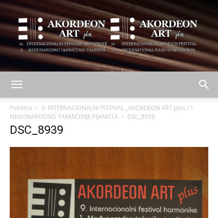
AKORDEON
Početna
9. INTERNACIONALNI FESTIVAL „AKORDEON ART plus / 1.
MEĐUNARODNO TAKMIČENJE PIJANISTA
DSC_8939
DSC_8939
ART
plus