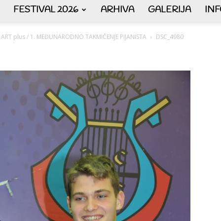
FESTIVAL 2026
ARHIVA
GALERIJA
IN
AKORDEON
 ART plus / 1. MEĐUNARODNO TAKMIČENJE PIJANISTA
DSC_4980
ART
plus