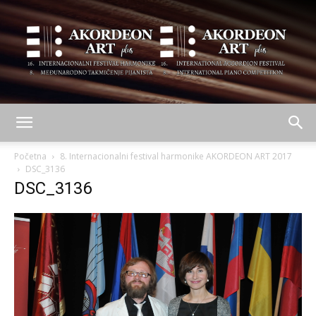
AKORDEON
Početna
8. Internacionalni festival harmonike AKORDEON ART 2017
DSC_3136
DSC_3136
ART
plus