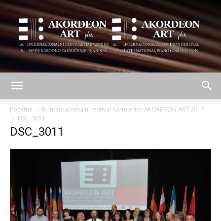
AKORDEON
Početna
8. Internacionalni festival harmonike AKORDEON ART 2017
DSC_3011
DSC_3011
ART
plus