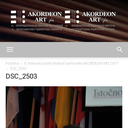
AKORDEON
Početna
8. Internacionalni festival harmonike AKORDEON ART 2017
DSC_2503
DSC_2503
ART
plus