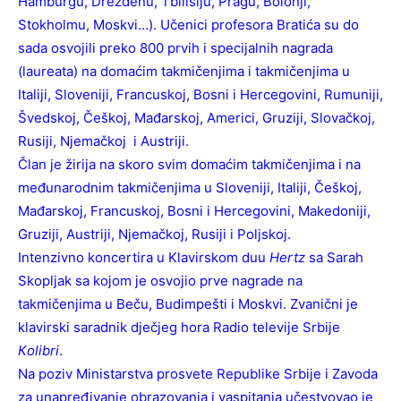
Hamburgu, Drezdenu, Tbilisiju, Pragu, Bolonji,
Stokholmu, Moskvi…). Učenici profesora Bratića su do
sada osvojili preko 800 prvih i specijalnih nagrada
(laureata) na domaćim takmičenjima i takmičenjima u
Italiji, Sloveniji, Francuskoj, Bosni i Hercegovini, Rumuniji,
Švedskoj, Češkoj, Mađarskoj, Americi, Gruziji, Slovačkoj,
Rusiji, Nјemačkoj i Austriji.
Član je žirija na skoro svim domaćim takmičenjima i na
međunarodnim takmičenjima u Sloveniji, Italiji, Češkoj,
Mađarskoj, Francuskoj, Bosni i Hercegovini, Makedoniji,
Gruziji, Austriji, Nјemačkoj, Rusiji i Poljskoj.
Intenzivno koncertira u Klavirskom duu
Hertz
sa Sarah
Skopljak sa kojom je osvojio prve nagrade na
takmičenjima u Beču, Budimpešti i Moskvi. Zvanični je
klavirski saradnik dјečjeg hora Radio televije Srbije
Кolibri
.
Na poziv Ministarstva prosvete Republike Srbije i Zavoda
za unapređivanje obrazovanja i vaspitanja učestvovao je