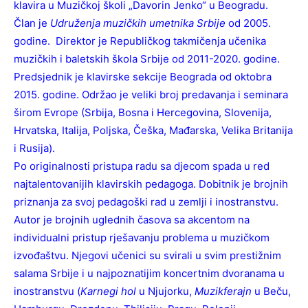
klavira u Muzičkoj školi „Davorin Jenko“ u Beogradu.
Član je
Udruženja muzičkih umetnika Srbije
od 2005.
godine. Direktor je Republičkog takmičenja učenika
muzičkih i baletskih škola Srbije od 2011-2020. godine.
Predsјednik je klavirske sekcije Beograda od oktobra
2015. godine. Održao je veliki broj predavanja i seminara
širom Evrope (Srbija, Bosna i Hercegovina, Slovenija,
Hrvatska, Italija, Poljska, Češka, Mađarska, Velika Britanija
i Rusija).
Po originalnosti pristupa radu sa djecom spada u red
najtalentovanijih klavirskih pedagoga. Dobitnik je brojnih
priznanja za svoj pedagoški rad u zemlji i inostranstvu.
Autor je brojnih uglednih časova sa akcentom na
individualni pristup rјešavanju problema u muzičkom
izvođaštvu. Njegovi učenici su svirali u svim prestižnim
salama Srbije i u najpoznatijim koncertnim dvoranama u
inostranstvu (
Кarnegi hol
u Njujorku,
Muzikferajn
u Beču,