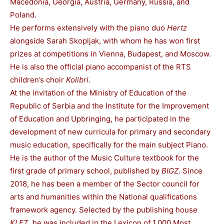
Macedonia, Georgia, Austria, Germany, Russia, and
Poland.
He performs extensively with the piano duo
Hertz
alongside Sarah Skopljak, with whom he has won first
prizes at competitions in Vienna, Budapest, and Moscow.
He is also the official piano accompanist of the RTS
children’s choir
Kolibri
.
At the invitation of the Ministry of Education of the
Republic of Serbia and the Institute for the Improvement
of Education and Upbringing, he participated in the
development of new curricula for primary and secondary
music education, specifically for the main subject Piano.
He is the author of the Music Culture textbook for the
first grade of primary school, published by
BIGZ
. Since
2018, he has been a member of the Sector council for
arts and humanities within the National qualifications
framework agency. Selected by the publishing house
KLET
, he was included in the Lexicon of 1,000 Most