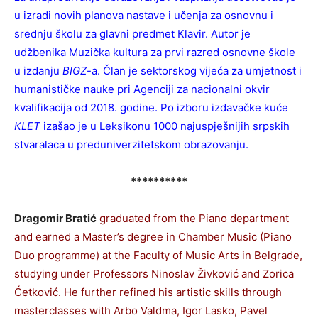
u izradi novih planova nastave i učenja za osnovnu i
srednju školu za glavni predmet Кlavir. Autor je
udžbenika Muzička kultura za prvi razred osnovne škole
u izdanju
BIGZ
-a. Član je sektorskog vijeća za umjetnost i
humanističke nauke pri Agenciji za nacionalni okvir
kvalifikacija od 2018. godine. Po izboru izdavačke kuće
КLET
izašao je u Leksikonu 1000 najuspješnijih srpskih
stvaralaca u preduniverzitetskom obrazovanju.
**********
Dragomir Bratić
graduated from the Piano department
and earned a Master’s degree in Chamber Music (Piano
Duo programme) at the Faculty of Music Arts in Belgrade,
studying under Professors Ninoslav Živković and Zorica
Ćetković. He further refined his artistic skills through
masterclasses with Arbo Valdma, Igor Lasko, Pavel