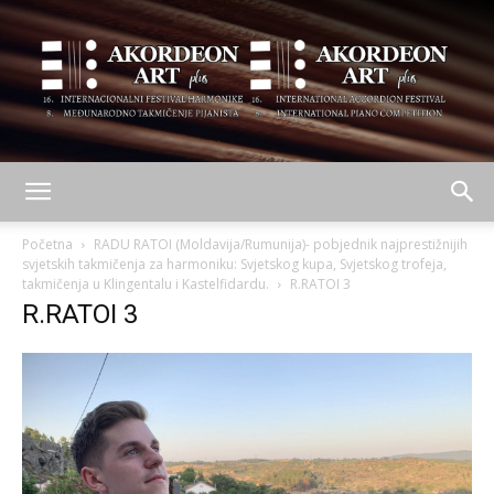
AKORDEON
Početna
RADU RATOI (Moldavija/Rumunija)- pobjednik najprestižnijih
svjetskih takmičenja za harmoniku: Svjetskog kupa, Svjetskog trofeja,
takmičenja u Klingentalu i Kastelfidardu.
R.RATOI 3
R.RATOI 3
ART
plus