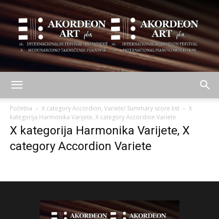
AKORDEON
Početna
X category Accordion, Variete/ Summary score list
X
kategorija Harmonika Varijete, X category Accordion Variete
X kategorija Harmonika Varijete, X
ART
category Accordion Variete
plus