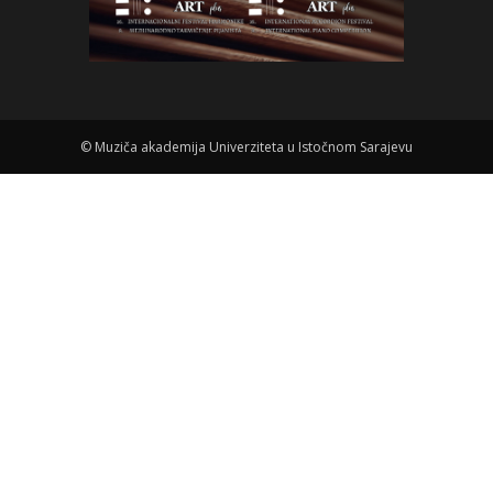
©
Muziča akademija Univerziteta u Istočnom Sarajevu