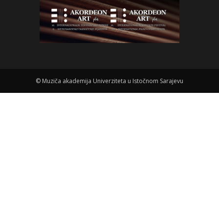
©
Muziča akademija Univerziteta u Istočnom Sarajevu