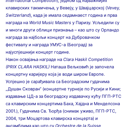
International
Competition
), једном од најважнијих
клавирских такмичења, у Вевеју, у Швајцарској (
Vevey
,
Switzerland
), када је имала седамнаест година и прва
награда на
World
Music
Masters
у Паризу. Усљедили су
и многи други облици признања – као што су Орландо
награда за најбољи концерт на Дубровачком
фестивалу и награда УМУС-а (Београд) за
најуспјешнији концерт године.
Након освајања награде на
Clara
Haskil
Competition
(
PRIX
CLARA
HASKIL
)
Наташа Вељковић је започела
концертну каријеру која је води широм Европе.
Успјешно је сарађивала са Београдским гудачима
„Душан Сковран“ (концертне турнеје по Русији и Кини;
издавање ЦД-а за београдску издавачку кућу ПГП-РТС
са клавирским концертима Баха, Хајдна и Менделсона
2001.), Гудачима Св. Ђорђа (снимак уживо, ПГП-РТС,
2004, три Моцартова клавирска концерта) и
ансамблима као што су
Orchestre de la Suisse