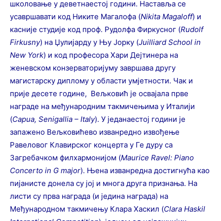
школовање у деветнаестој години. Наставља се
усавршавати код Никите Магалофа (
Nikita
Magaloff
) и
касније студије код проф. Рудолфа Фиркусног (
Rudolf
Firkusny
) на Џулијарду у Њу Јорку (
Juilliard
School
in
New
York
) и код професора Хари Дејтинера на
женевском конзерваторијуму завршава другу
магистарску диплому у области умјетности. Чак и
прије десете године, Вељковић је освајала прве
награде на међународним такмичењима у Италији
(
Capua
,
Senigallia
–
Italy
). У једанаестој години је
запажено Вељковићево изванредно извођење
Равеловог Клавирског концерта у Ге дуру са
Загребачком филхармонијом (
Maurice
Ravel
:
Piano
Concerto
in
G
major
). Њена изванредна достигнућа као
пијанисте донела су јој и многа друга признања. На
листи су прва награда (и једина награда) на
Међународном такмичењу Клара Хаскил (
Clara
Haskil