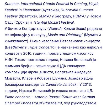
Summer
,
International
Chopin
Festival
in
Gaming
,
Haydn
Festival
in
Eisenstadt
(Аустрија),
Dubrovnik
Summer
Festival
(Хрватска), БЕМУС у Београду, НОМУС у Новом
Саду (Србија) и
Istanbul
Mozart
Festival
.
У бечком Концертхаусу (Vienna’s Konzerthaus) редовно
се појављује у циклусу „
Music
und
Dichtung
“ (Музика и
књижевност). Њено извођење Бетовеновог концерта
(
Beethoven
’
s
Triple
Concerto
) је назначено као најбољи
концерт у 2010. години, према угледном часопису
НИН. Током протеклих година, Наташа Вељковић је
снимила бројне носаче звука (ЦД): клавирске
композиције Франца Листа, Волфганга Амадеуса
Моцарта, Кларе и Роберта Шумана, Јозефа Хајдна
(клавирски концерт са
Camerata
Jan
áč
ek
). У 2013.
години, Наташа Вељковић је издала неколико ЦД:
Piano
concerto
–
Antonio
Rosetti
(
Southwest
German
Chamber
Orchestra
of
Pforzheim
)
, под руководством