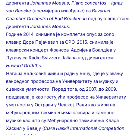
диригента
Johannes
Moesus
,
Piano
concertos
–
Ignaz
von
Beecke
(премијерно извођење) са
Bavarian
Chamber
Orchestra
of
Bad
Br
ü
ckenau
под руководством
диригента
Johannes
Moesus
.
Године 2014. снимила је комплетан опус за соло
клавир Доре Пејачевић за CPO, 2015. снимила је
клавирски концерт Франсоа-Адријена Боалдјеа у
Лугану са Radio Svizzera Italiana под диригентом
Howard
Griffiths
.
Наташа Вељковић живи и ради у Бечу, где је у звању
ванредног професора на Универзитету за музику и
сценске уметности. Поред тога, од 2007. до 2009.
предавала је као гостујући професор на Универзитету
уметности у Острави у Чешкој. Ради као жири на
међународним такмичењима клавира и камерне
музике као што су Међународно такмичење Клара
Хаскил у Вевеју (
Clara Haskil International Competition