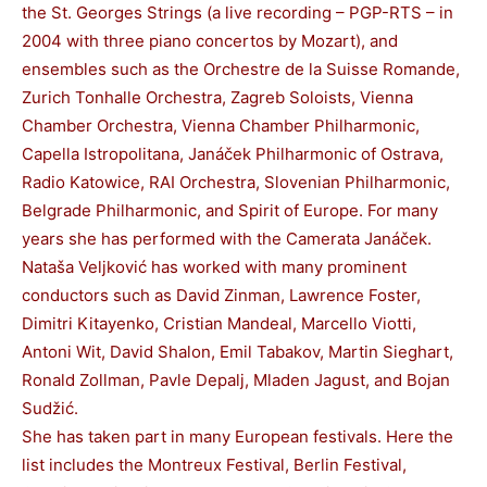
the St. Georges Strings (a live recording – PGP-RTS – in
2004 with three piano concertos by Mozart), and
ensembles such as the Orchestre de la Suisse Romande,
Zurich Tonhalle Orchestra, Zagreb Soloists, Vienna
Chamber Orchestra, Vienna Chamber Philharmonic,
Capella Istropolitana, Janáček Philharmonic of Ostrava,
Radio Katowice, RAI Orchestra, Slovenian Philharmonic,
Belgrade Philharmonic, and Spirit of Europe. For many
years she has performed with the Camerata Janáček.
Nataša Veljković has worked with many prominent
conductors such as David Zinman, Lawrence Foster,
Dimitri Kitayenko, Cristian Mandeal, Marcello Viotti,
Antoni Wit, David Shalon, Emil Tabakov, Martin Sieghart,
Ronald Zollman, Pavle Depalj, Mladen Jagust, and Bojan
Sudžić.
She has taken part in many European festivals. Here the
list includes the Montreux Festival, Berlin Festival,