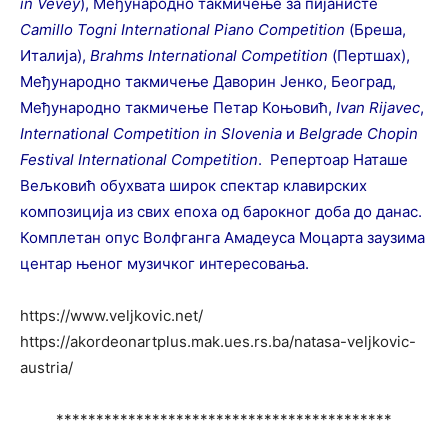
in Vevey
), Међународно такмичење за пијанисте
Camillo Togni International Piano Competition
(Бреша,
Италија),
Brahms International Competition
(Пертшах),
Међународно такмичење Даворин Јенко, Београд,
Међународно такмичење Петар Коњовић,
Ivan Rijavec
,
International Competition in Slovenia
и
Belgrade Chopin
Festival International Competition
. Репертоар Наташе
Вељковић обухвата широк спектар клавирских
композиција из свих епоха од барокног доба до данас.
Комплетан опус Волфганга Амадеуса Моцарта заузима
центар њеног музичког интересовања.
https://www.veljkovic.net/
https://akordeonartplus.mak.ues.rs.ba/natasa-veljkovic-
austria/
******************************************