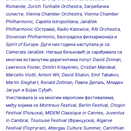
Romande, Zurich Tonhalle Orchestra
, Загребачки
солисти,
Vienna Chamber Orchestra, Vienna Chamber
Philharmonic, Capella Istropolitana, Janáček
Philharmonic
(Острава),
Radio Katowice, RAI Orchestra,
Slovenian Philharmonic,
Београдска филхармонија и
Spirit of Europe
. Дуги низ година наступала је са
Camerata
Jan
áč
ek
. Наташа Вељковић је сарађивала са
многим истакнутим диригентима попут
David
Zinman
,
Lawrence
Foster
,
Dimitri
Kitayenko
,
Cristian
Mandeal
,
Marcello
Viotti
,
Antoni
Wit
,
David
Shalon
,
Emil
Tabakov
,
Martin
Sieghart
,
Ronald
Zollman
,
Павле Депаљ, Младен
Јагушт и Бојан Суђић.
Учествовала је на многим европсим фестивалима,
међу којима се
Montreux
Festival
,
Berlin
Festival
,
Chopin
Festival
(Пољска),
MIDEM
Classique
in
Cannes
,
Juventus
in
Cambrai
,
Toulouse
Festival
(Француска),
Algarve
Festival
(Португал),
Attergau
Culture
Summer
,
Carinthian