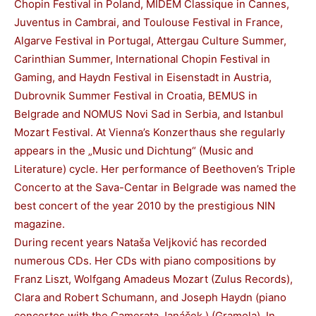
Chopin Festival in Poland, MIDEM Classique in Cannes,
Juventus in Cambrai, and Toulouse Festival in France,
Algarve Festival in Portugal, Attergau Culture Summer,
Carinthian Summer, International Chopin Festival in
Gaming, and Haydn Festival in Eisenstadt in Austria,
Dubrovnik Summer Festival in Croatia, BEMUS in
Belgrade and NOMUS Novi Sad in Serbia, and Istanbul
Mozart Festival. At Vienna’s Konzerthaus she regularly
appears in the „Music und Dichtung“ (Music and
Literature) cycle. Her performance of Beethoven’s Triple
Concerto at the Sava-Centar in Belgrade was named the
best concert of the year 2010 by the prestigious NIN
magazine.
During recent years Nataša Veljković has recorded
numerous CDs. Her CDs with piano compositions by
Franz Liszt, Wolfgang Amadeus Mozart (Zulus Records),
Clara and Robert Schumann, and Joseph Haydn (piano
concertos with the Camerata Janáček ) (Gramola). In