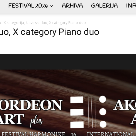
FESTIVAL 2026
ARHIVA
GALERIJA
IN
AKORDEON
X kategorija, klavirski duo, X category Piano duo
 duo, X category Piano duo
ART
plus