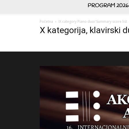
PROGRAM 2026
Početna
IX category Piano duo/ Summary score list
X kategorija, klavirski