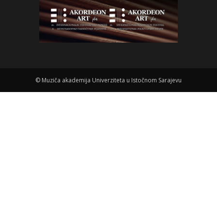
©
Muziča akademija Univerziteta u Istočnom Sarajevu