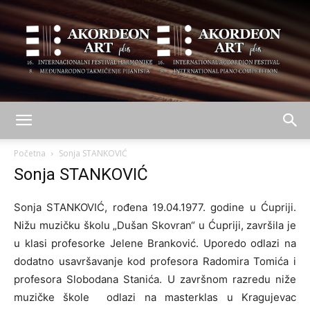
AKORDEON
Početna
Sonja STANKOVIĆ
Sonja STANKOVIĆ
ART
Sonja STANKOVIĆ, rođena 19.04.1977. godine u Ćupriji.
Nižu muzičku školu „Dušan Skovran“ u Ćupriji, završila je
u klasi profesorke Jelene Branković. Uporedo odlazi na
plus
dodatno usavršavanje kod profesora Radomira Tomića i
profesora Slobodana Stanića. U završnom razredu niže
muzičke škole odlazi na masterklas u Kragujevac