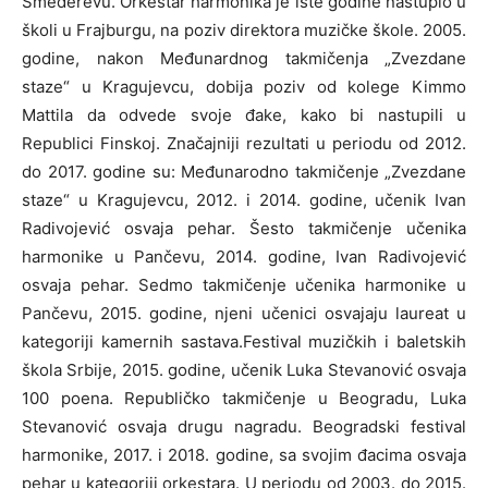
Smederevu. Orkestar harmonika je iste godine nastupio u
školi u Frajburgu, na poziv direktora muzičke škole. 2005.
godine, nakon Međunardnog takmičenja „Zvezdane
staze“ u Kragujevcu, dobija poziv od kolege Kimmo
Mattila da odvede svoje đake, kako bi nastupili u
Republici Finskoj. Značajniji rezultati u periodu od 2012.
do 2017. godine su: Međunarodno takmičenje „Zvezdane
staze“ u Kragujevcu, 2012. i 2014. godine, učenik Ivan
Radivojević osvaja pehar. Šesto takmičenje učenika
harmonike u Pančevu, 2014. godine, Ivan Radivojević
osvaja pehar. Sedmo takmičenje učenika harmonike u
Pančevu, 2015. godine, njeni učenici osvajaju laureat u
kategoriji kamernih sastava.Festival muzičkih i baletskih
škola Srbije, 2015. godine, učenik Luka Stevanović osvaja
100 poena. Republičko takmičenje u Beogradu, Luka
Stevanović osvaja drugu nagradu. Beogradski festival
harmonike, 2017. i 2018. godine, sa svojim đacima osvaja
pehar u kategoriji orkestara. U periodu od 2003. do 2015.