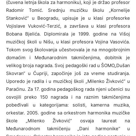
(čuvena letnja škola za harmoniku), koji je držao profesor
Radomir Tomić. Srednju muzičku školu „Kornelije
Stanković“ u Beogradu, upisuje je u klasi profesorke
Vojislave Vuković-Terzić, a završava u klasi profesora
Bobana Bjelića. Diplomirala je 1999. godine na Višoj
muzičkoj školi u Nišu, u klasi profesora Vojina Vasovića.
Tokom svog školovanja učestvovala je na mnogobrojnim
domaćim i Međunarodnim takmičenjima, dobitnik je
velikog broja nagrada. Svoj pedagoški rad u ŠOMO„Dušan
Skovran“ u Ćupriji, započinje još za vreme studiranja.
Uporedo je radila i u muzičkoj školi „Milenko Živković“ u
Paraćinu. Za 17. godina pedagoškog rada njeni učenici su
osvojili preko 150 nagrada i na raznim takmičenjima
pobeđivali u kategorijama: solisti, kamerna muzika,
orkestar. 2005. godine sa orkestrom harmonika muzičke
škole „Milenko Živković“ osvaja laureat na
Međunarodnom takmičenju „Dani harmonike“ u