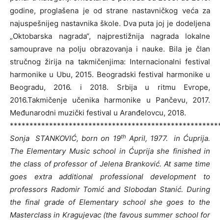
godine, proglašena je od strane nastavničkog veća za
najuspešnijeg nastavnika škole. Dva puta joj je dodeljena
„Oktobarska nagrada“, najprestižnija nagrada lokalne
samouprave na polju obrazovanja i nauke. Bila je član
stručnog žirija na takmičenjima: Internacionalni festival
harmonike u Ubu, 2015. Beogradski festival harmonike u
Beogradu, 2016. i 2018. Srbija u ritmu Evrope,
2016.Takmičenje učenika harmonike u Pančevu, 2017.
Međunarodni muzički festival u Aranđelovcu, 2018.
*****************************************************
th
Sonja STANKOVIĆ, born on 19
April, 1977. in Ćuprija.
The Elementary Music school in Ćuprija she finished in
the class of professor of Jelena Branković. At same time
goes extra additional professional development to
professors Radomir Tomić and Slobodan Stanić. During
the final grade of Elementary school she goes to the
Masterclass in Kragujevac (the favous summer school for