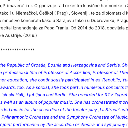
a„Primavera“ i dr. Organizuje rad orkestra klasične harmonike u 
ko i u Njemačkoj, Češkoj ( Prag) , Sloveniji, te za diplomatski 
mnoštvo koncerata kako u Sarajevu tako i u Dubrovniku, Pragu, T
ecital iznenađenja za Papa Franju. Od 2014 do 2018, obavljala 
e Austrije. (2019.)
****************
 the Republic of Croatia, Bosnia and Herzegovina and Serbia. S
professional title of Professor of Accordion, Professor of
Theo
r education, she continuously participated in ex-Republic, Yug
wards, too. As a soloist, she took part in numerous concerts t
isinski Hall), Ljubljana and Berlin. She recorded for RTV Zagreb
 as well as an album of popular music. She has orchestrated mor
ded music for the accordion of the theater play „La Strada“, wh
o Philharmonic Orchestra and the Symphony Orchestra of Musich
r joint performance by the accordion orchestra and symphony or