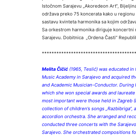
Istočnom Sarajevu „Akoredeon Art“, Bijeljin
održava preko 75 koncerata kako u regionu ta
sastavu kvinteta harmonika sa kojim održava 
Sa orkestrom harmonika diriguje koncertni r
Sarajevu. Dobitnica „Ordena Časti“ Republik
**************************************
Melita Čičić
(1965, Teslić) was educated in
Music Academy in Sarajevo and acquired the 
and Academic Musician-Conductor. During he
which she won special awards and laureate a
most important were those held in Zagreb (L
collection of children’s songs „Razbibriga“,
accordion orchestra. She arranged and recor
conducted three concerts with the Sarajev
Sarajevo. She orchestrated compositions fo