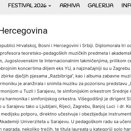
FESTIVAL 2026
ARHIVA
GALERIJA
IN
AKORDEON
 Hercegovina
epublici Hrvatskoj, Bosni i Hercegovini i Srbiji. Diplomorala tri
, profesora teoretsko-pedagoških muzičkih predmeta i akademsk
ART
m, Jugoslovenskim te Internacionalnim takmičenjima, prilikom ce
brojnim koncertima diljem eks YU, a najznačajniji su u Zagrebu (d
 zbirke dječjih pjesama „Razbibriga“, kao i albuma zabavne muzi
rmoniku je aranžirala i snimila muziku za pozorisnu predstavu „La
armonijom u Tuzli i Sarajevu, te simfonijskim orkestrom Srednje
plus
ra harmonika i simfonijskog orkestra. Višegodišnji je dirigent 
 Sarajevu tako u Ljubljani, Rijeci, Zagrebu, Banjoj Luci i dr. 
u medijsku potporu, direktno učestvuje i obezbjeđuje instrument
 Akademiji Univerziteta u Sarajevu. U pedagoškom radu sa učeni
 nagrada, nekoliko trećih, te titula laureata u kategoriji solo h