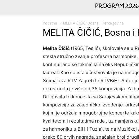
PROGRAM 2026
Početna
MELITA ČIČIĆ, Bosna i Hercegovina
MELITA ČIČIĆ, Bosna i
Melita
Čičić
(1965, Teslić), školovala se u R
stekla stručno zvanje profesora harmonike
kontinuirano se takmičila na eks Republički
laureat. Kao solista učestvovala je na mnogo
Snimala za RTV Zagreb te RTVBiH. .Autor je
orkestrirala je više od 35 kompozicija. Za ha
Dirigovala tri koncerta sa Sarajevskom filh
kompozicije za zajedničko izvođenje orkest
kojim je održala mnogobrojne koncerte kako u
kvalitetom i rezultatima rada , uz namjensk
za harmoniku u BiH ( Tuzla), te na Muzičkoj
preko 80 prvih nagrada, značajan broj drugih