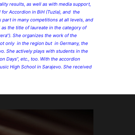
lity results, as well as with media support,
l for Accordion in BiH (Tuzla), and the
part in many competitions at all levels, and
as the title of laureate in the category of
era“). She organizes the work of the
ot only in the region but in Germany, the
o. She actively plays with students in the
on Days“, etc., too. With the accordion
 Music High School in Sarajevo. She received