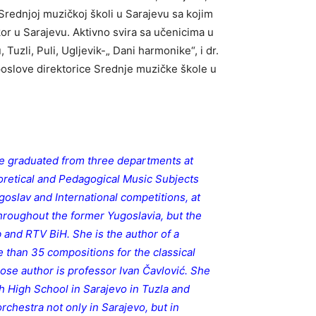
Srednjoj muzičkoj školi u Sarajevu sa kojim
kor u Sarajevu. Aktivno svira sa učenicima u
uzli, Puli, Ugljevik-„ Dani harmonike“, i dr.
poslove direktorice Srednje muzičke škole u
he graduated from three departments at
retical and Pedagogical Music Subjects
oslav and International competitions, at
hroughout the former Yugoslavia, but the
 and RTV BiH. She is the author of a
e than 35 compositions for the classical
ose author is professor Ivan Čavlović. She
 High School in Sarajevo in Tuzla and
chestra not only in Sarajevo, but in