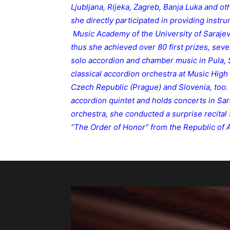
Ljubljana, Rijeka, Zagreb, Banja Luka and ot
she directly participated
in providing instr
Music Academy of the University of Sarajevo
thus she achieved over 80 first prizes, sever
solo accordion and chamber music in Pula, S
classical accordion orchestra at Music High
Czech Republic (Prague) and Slovenia, too. 
accordion quintet and holds concerts in Sara
orchestra, she conducted a surprise recital
“The Order of Honor“ from the Republic of A