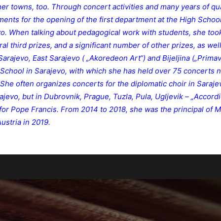
her towns, too. Through concert activities and many years of qua
uments for the opening of the first department at the High Schoo
. When talking about pedagogical work with students, she took 
al third prizes, and a significant number of other prizes, as well 
arajevo, East Sarajevo ( „Akoredeon Art“) and Bijeljina („Primav
 School in Sarajevo, with which she has held over 75 concerts n
She often organizes concerts for the diplomatic choir in Sarajev
jevo, but in Dubrovnik, Prague, Tuzla, Pula, Ugljevik – „Accordi
 for Pope Francis. From 2014 to 2018, she was the principal of
ustria in 2019.