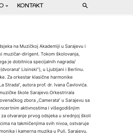
FO
KONTAKT
 odsjeka na Muzičkoj Akademiji u Sarajevu i
i muzičar-dirigent. Tokom školovanja,
ga je dobitnica specijalnih nagrada/
vorana“ Lisinski“), u Ljubljani i Berlinu.
ke. Za orkestar klasične harmonike
 Strada“, autora prof. dr. Ivana Čavlovića.
 muzičke škole Sarajevo.Orkestrirala
Slovenačkog zbora „Camerata“ u Sarajevu sa
Koncertnim aktivnostima i višegodišnjim
 za otvaranje prvog odsjeka u srednjoj školi
cima na takmičenjima svih nivoa, ostvaruje
armonika i kamerna muzika u Puli, Sarajevu,