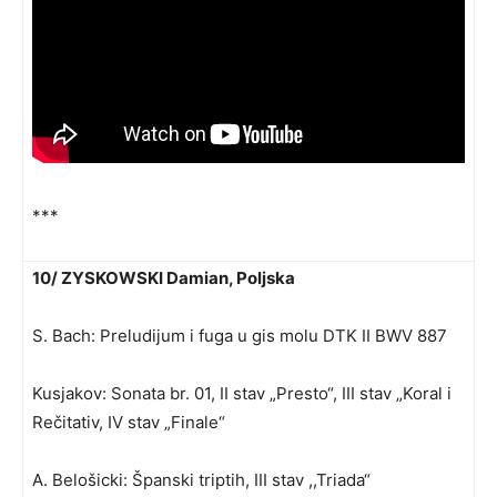
***
10/ ZYSKOWSKI Damian, Poljska
S. Bach: Preludijum i fuga u gis molu DTK II BWV 887
Kusjakov: Sonata br. 01, II stav „Presto“, III stav „Koral i
Rečitativ, IV stav „Finale“
A. Belošicki: Španski triptih, III stav ,,Triada“