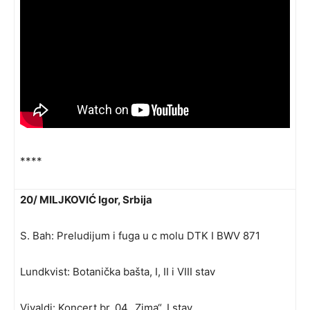
****
20/ MILJKOVIĆ Igor, Srbija
S. Bah: Preludijum i fuga u c molu DTK I BWV 871
Lundkvist: Botanička bašta, I, II i VIII stav
Vivaldi: Koncert br. 04 „Zima“, I stav