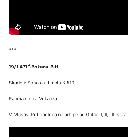
***
19/ LAZIĆ Božana, BiH
Skarlati: Sonata u f molu K 519
Rahmanjinov: Vokaliza
V. Vlasov: Pet pogleda na arhipelag Gulag, I, II, i III stav