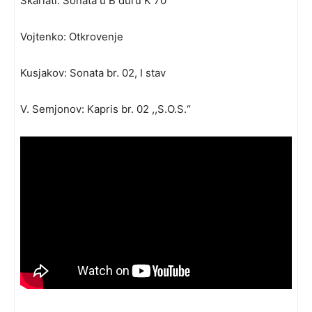
Skarlati: Sonata u B duru K 70
Vojtenko: Otkrovenje
Kusjakov: Sonata br. 02, I stav
V. Semjonov: Kapris br. 02 ,,S.O.S.“