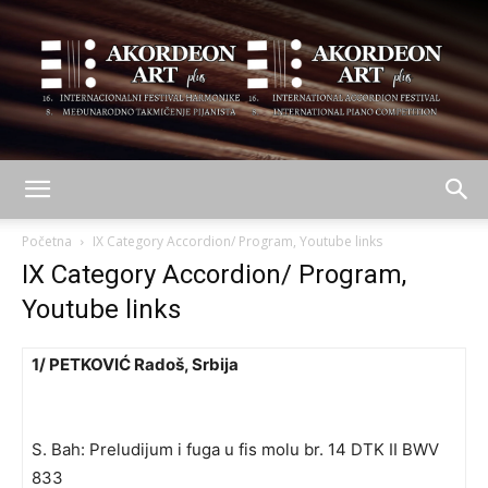
AKORDEON
Početna
IX Category Accordion/ Program, Youtube links
IX Category Accordion/ Program,
Youtube links
ART
1/ PETKOVIĆ Radoš, Srbija
plus
S. Bah: Preludijum i fuga u fis molu br. 14 DTK II BWV
833