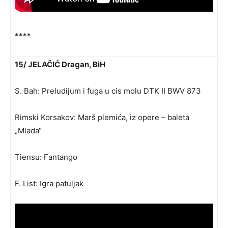
****
15/ JELAČIĆ Dragan, BiH
S. Bah: Preludijum i fuga u cis molu DTK II BWV 873
Rimski Korsakov: Marš plemića, iz opere – baleta
„Mlada“
Tiensu: Fantango
F. List: Igra patuljak