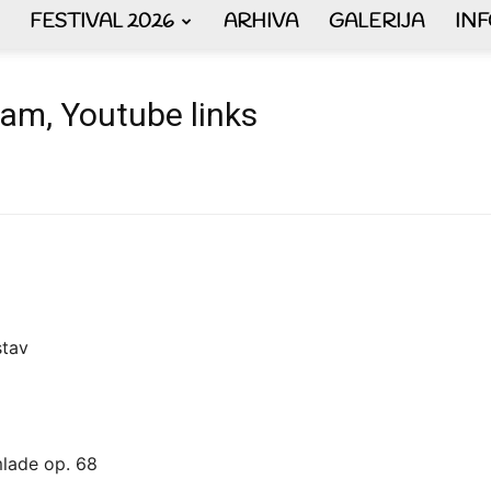
FESTIVAL 2026
ARHIVA
GALERIJA
IN
AKORDEON
ram, Youtube links
ART
stav
plus
mlade op. 68