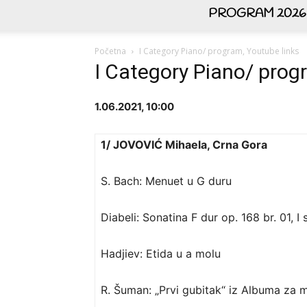
PROGRAM 2026
Početna
I Category Piano/ program, Youtube links
I Category Piano/ prog
1.06.2021, 10:00
1/ JOVOVIĆ Mihaela, Crna Gora
S. Bach: Menuet u G duru
Diabeli: Sonatina F dur op. 168 br. 01, I 
Hadjiev: Etida u a molu
R. Šuman: „Prvi gubitak“ iz Albuma za 