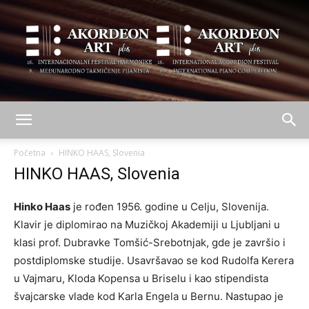
AKORDEON
Početna
HINKO HAAS, Slovenia
HINKO HAAS, Slovenia
ART
Hinko Haas
je rođen 1956. godine u Celju, Slovenija.
Klavir je diplomirao na Muzičkoj Akademiji u Ljubljani u
klasi prof. Dubravke Tomšić-Srebotnjak, gde je završio i
plus
postdiplomske studije. Usavršavao se kod Rudolfa Kerera
u Vajmaru, Kloda Kopensa u Briselu i kao stipendista
švajcarske vlade kod Karla Engela u Bernu. Nastupao je