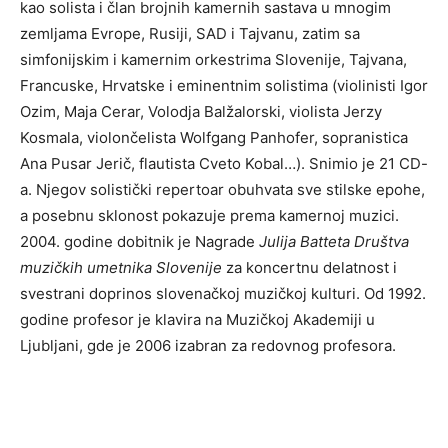
kao solista i član brojnih kamernih sastava u mnogim
zemljama Evrope, Rusiji, SAD i Tajvanu, zatim sa
simfonijskim i kamernim orkestrima Slovenije, Tajvana,
Francuske, Hrvatske i eminentnim solistima (violinisti Igor
Ozim, Maja Cerar, Volodja Balžalorski, violista Jerzy
Kosmala, violončelista Wolfgang Panhofer, sopranistica
Ana Pusar Jerič, flautista Cveto Kobal…). Snimio je 21 CD-
a. Njegov solistički repertoar obuhvata sve stilske epohe,
a posebnu sklonost pokazuje prema kamernoj muzici.
2004. godine dobitnik je Nagrade
Julija Batteta Društva
muzičkih umetnika Slovenije
za koncertnu delatnost i
svestrani doprinos slovenačkoj muzičkoj kulturi. Od 1992.
godine profesor je klavira na Muzičkoj Akademiji u
Ljubljani, gde je 2006 izabran za redovnog profesora.