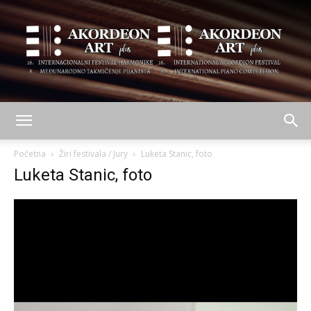
AKORDEON
Početna
Žiri festivala / Jury
Luketa Stanic, foto
Luketa Stanic, foto
ART
plus