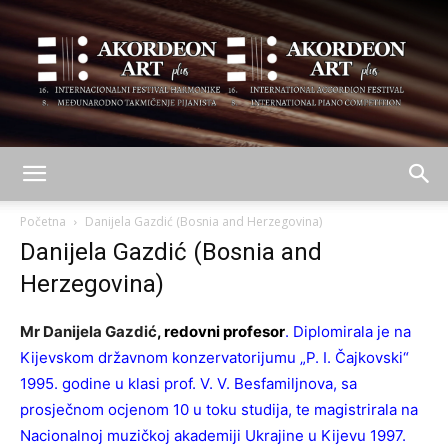
AKORDEON
Početna
Danijela Gazdić (Bosnia and Herzegovina)
Danijela Gazdić (Bosnia and
Herzegovina)
ART
Mr Dаniјеlа Gаzdić
, rеdоvni prоfеsоr
.
Diplomirala je na
Kijevskom državnom konzervatorijumu „P. I. Čajkovski“
plus
1995. godine u klasi prof. V. V. Besfamiljnova, sa
prosječnom ocjenom 10 u toku studija, te magistrirala na
Nacionalnoj muzičkoj akademiji Ukrajine u Kijevu 1997.