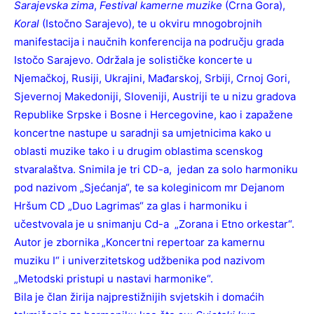
Sarajevska zima
,
Festival kamerne muzike
(Crna Gora),
Koral
(Istočno Sarajevo), te u okviru mnogobrojnih
manifestacija i naučnih konferencija na području grada
Istočo Sarajevo. Održala je solističke koncerte u
Njemačkoj, Rusiji, Ukrajini, Mađarskoj, Srbiji, Crnoj Gori,
Sjevernoj Makedoniji, Sloveniji, Austriji te u nizu gradova
Republike Srpske i Bosne i Hercegovine, kao i zapažene
koncertne nastupe u saradnji sa umjetnicima kako u
oblasti muzike tako i u drugim oblastima scenskog
stvaralaštva. Snimila je tri CD-a, jedan za solo harmoniku
pod nazivom „Sjećanja“, te sa koleginicom mr Dejanom
Hršum CD „Duo Lagrimas“ za glas i harmoniku i
učestvovala je u snimanju Cd-a „Zorana i Etno orkestar“.
Autor je zbornika „Koncertni repertoar za kamernu
muziku I“ i univerzitetskog udžbenika pod nazivom
„Metodski pristupi u nastavi harmonike“.
Bila je član žirija najprestižnijih svjetskih i domaćih