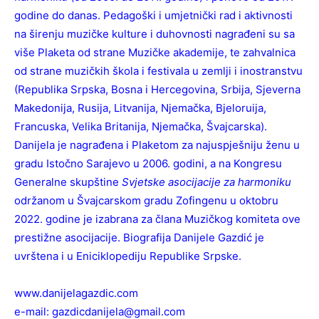
godine do danas. Pedagoški i umjetnički rad i aktivnosti
na širenju muzičke kulture i duhovnosti nagrađeni su sa
više Plaketa od strane Muzičke akademije, te zahvalnica
od strane muzičkih škola i festivala u zemlji i inostranstvu
(Republika Srpska, Bosna i Hercegovina, Srbija, Sjeverna
Makedonija, Rusija, Litvanija, Njemačka, Bjeloruija,
Francuska, Velika Britanija, Njemačka, Švajcarska).
Danijela je nagrađena i Plaketom za najuspješniju ženu u
gradu Istočno Sarajevo u 2006. godini, a na Kongresu
Generalne skupštine
Svjetske asocijacije za harmoniku
održanom u Švajcarskom gradu Zofingenu u oktobru
2022. godine je izabrana za člana Muzičkog komiteta ove
prestižne asocijacije. Biografija Danijele Gazdić je
uvrštena i u Eniciklopediju Republike Srpske.
www.danijelagazdic.com
e-mail: gazdicdanijela@gmail.com