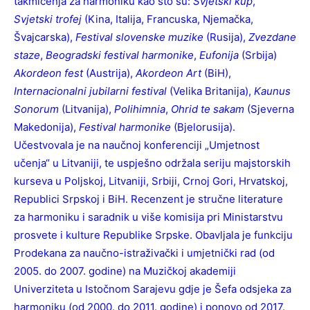
takmičenja za harmoniku kao što su:
Svjetski kup
,
Svjetski trofej
(Kina, Italija, Francuska, Njemačka,
Švajcarska),
Festival slovenske muzike
(Rusija),
Zvezdane
staze
,
Beogradski festival harmonike
,
Eufonija
(Srbija)
Akordeon fest
(Austrija),
Akordeon Art
(BiH),
Internacionalni jubilarni festival
(Velika Britanija),
Kaunus
Sonorum
(Litvanija),
Polihimnia
,
Ohrid te sakam
(Sjeverna
Makedonija),
Festival harmonike
(Bjelorusija).
Učestvovala je na naučnoj konferenciji „Umjetnost
učenja“ u Litvaniji, te uspješno održala seriju majstorskih
kurseva u Poljskoj, Litvaniji, Srbiji, Crnoj Gori, Hrvatskoj,
Republici Srpskoj i BiH. Recenzent je stručne literature
za harmoniku i saradnik u više komisija pri Ministarstvu
prosvete i kulture Republike Srpske. Obavljala je funkciju
Prodekana za naučno-istraživački i umjetnički rad (od
2005. do 2007. godine) na Muzičkoj akademiji
Univerziteta u Istočnom Sarajevu gdje je Šefa odsjeka za
harmoniku (od 2000. do 2011. godine) i ponovo od 2017.