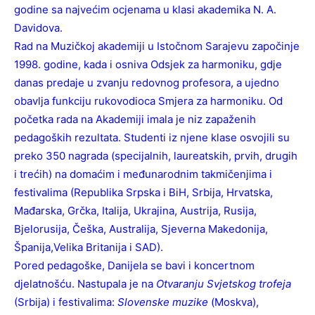
godine sa najvećim ocjenama u klasi akademika N. A.
Davidova.
Rad na Muzičkoj akademiji u Istočnom Sarajevu započinje
1998. godine, kada i osniva Odsjek za harmoniku, gdje
danas predaje u zvanju redovnog profesora, a ujedno
obavlja funkciju rukovodioca Smjera za harmoniku. Od
početka rada na Akademiji imala je niz zapaženih
pedagoških rezultata. Studenti iz njene klase osvojili su
preko 350 nagrada (specijalnih, laureatskih, prvih, drugih
i trećih) na domaćim i međunarodnim takmičenjima i
festivalima (Republika Srpska i BiH, Srbija, Hrvatska,
Mađarska, Grčka, Italija, Ukrajina, Austrija, Rusija,
Bjelorusija, Češka, Australija, Sjeverna Makedonija,
Španija,Velika Britanija i SAD).
Pored pedagoške, Danijela se bavi i koncertnom
djelatnošću. Nastupala je na
Otvaranju Svjetskog trofeja
(Srbija) i festivalima:
Slovenske muzike
(Моskva),