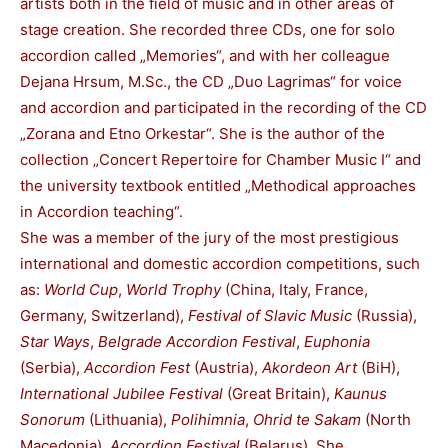
artists both in the field of music and in other areas of
stage creation. She recorded three CDs, one for solo
accordion called „Memories“, and with her colleague
Dejana Hrsum, M.Sc., the CD „Duo Lagrimas“ for voice
and accordion and participated in the recording of the CD
„Zorana and Etno Orkestar“. She is the author of the
collection „Concert Repertoire for Chamber Music I“ and
the university textbook entitled „Methodical approaches
in Accordion teaching“.
She was a member of the jury of the most prestigious
international and domestic accordion competitions, such
as:
World Cup
,
World Trophy
(China, Italy, France,
Germany, Switzerland),
Festival of Slavic Music
(Russia),
Star Ways
,
Belgrade Accordion Festival
,
Euphonia
(Serbia),
Accordion Fest
(Austria),
Akordeon Art
(BiH),
International Jubilee Festival
(Great Britain),
Kaunus
Sonorum
(Lithuania),
Polihimnia
,
Ohrid te Sakam
(North
Macedonia),
Accordion Festival
(Belarus). She