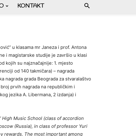
FO
KONTAKT
vić“ u klasama mr Janeza i prof. Antona
 i magistarske studije je završio u klasi
d kojih su najznačajnije: 1. mjesto
urenciji od 140 takmičara) – nagrada
rska nagrada grada Beograda za stvaralaštvo
broj prvih nagrada na republičkim i
og jezika A. Libermana, 2 izdanja) i
 High Music School (class of accordion
cow (Russia), in class of professor Yuri
ny rewards. The most important among