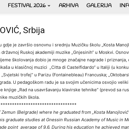
FESTIVAL 2026
ARHIVA
GALERIJA
IN
AKORDEON
IĆ, Srbija
dje je završio osnovnu i srednju Muzičku školu „Kosta Manojlo
državnoj Ruskoj akademiji muzike „Gnjesinih“ u Moskvi. Osnovne
ART
rijeme školovanja dobio je mnoge značajne nagrade i priznanja, o
aša u klasičnoj muzici „Citta di Castelfidardo“ u Italiji (u konk
ju „Svjetski trofej“ u Parizu (Fontainebleau) Francuska; „Oktoba
rada. U pedagoškom radu je sa svojim učenicima osvojio veliki 
 knjige „Rad na usavršavanju klavirske tehnike“ (prevod sa rusk
plus
nike muzičkih škola.
**********************************
 Zemun (Belgrade) where he graduated from „Kosta Manojlović“
s graduate studies at Gnessin Russian Academy of Music in Mos
ade point average of 9,6.
During his education he achieved ma