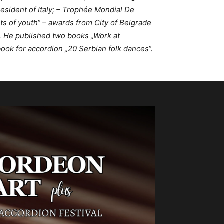
resident of Italy; – Trophée Mondial De
ts of youth“ – awards from City of Belgrade
s. He published two books „Work at
ook for accordion „20 Serbian folk dances“.