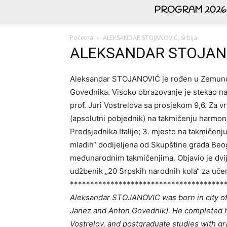
PROGRAM 2026
Početna
ALEKSANDAR STOJANOVIĆ, Srbija
ALEKSANDAR STOJANOV
Aleksandar STOJANOVIĆ je rođen u Zemunu g
Govednika. Visoko obrazovanje je stekao na 
prof. Juri Vostrelova sa prosjekom 9,6. Za v
(apsolutni pobjednik) na takmičenju harmonik
Predsjednika Italije; 3. mjesto na takmičen
mladih“ dodijeljena od Skupštine grada Beog
međunarodnim takmičenjima. Objavio je dvije
udžbenik „20 Srpskih narodnih kola“ za uče
**************************************
Aleksandar STOJANOVIC was born in city of
Janez and Anton Govednik). He completed hi
Vostrelov, and postgraduate studies with gr